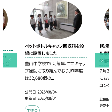
ペットボトルキャップ回収箱を役
【吹奏
場に設置しました
ル東尾
式を行
の部）
の大会
豊山中学校では、毎年、エコキャッ
プ運動に取り組んでおり、昨年度
７月2
は32,680個の...
におい
コンクー
公開日
2026/08/04
更新日
2026/08/04
公開日
更新日
生徒会