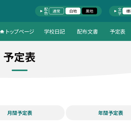
配色
文字
通常
白地
黒地
標
トップページ
学校日記
配布文書
予定表
予定表
月間予定表
年間予定表