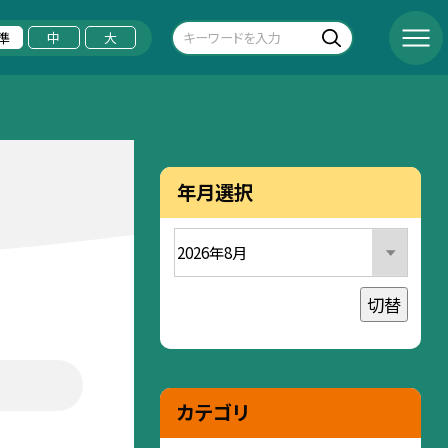
準
中
大
年月選択
切替
カテゴリ