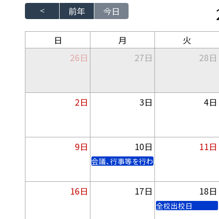
前年
今日
日
月
火
26日
27日
28日
2日
3日
4日
9日
10日
11日
会議、行事等を行わない期間（16日）
16日
17日
18日
全校出校日